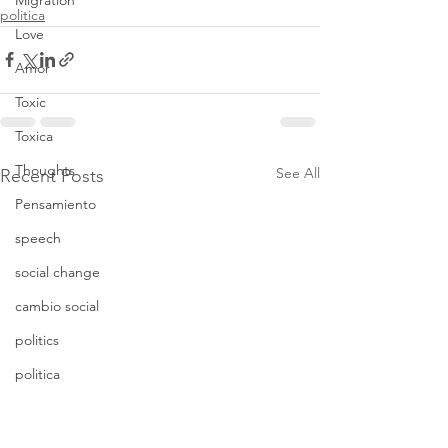
politica
Love
Amor
Toxic
Toxica
Thoughts
See All
Recent Posts
Pensamiento
speech
social change
cambio social
politics
politica