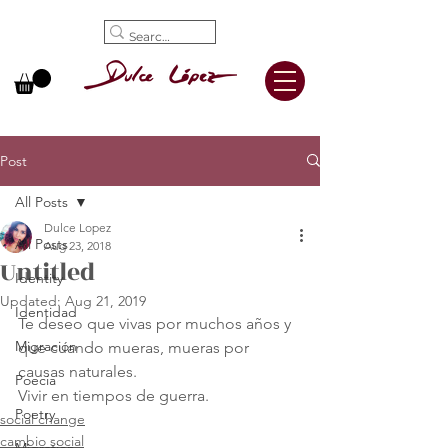
Post
All Posts
Dulce Lopez
All Posts
Aug 23, 2018
Untitled
Identity
Updated:
Aug 21, 2019
Identidad
Te deseo que vivas por muchos años y 
Migración
que cuando mueras, mueras por 
causas naturales.
Poecia
Vivir en tiempos de guerra.
Poetry
social change
cambio social
Migration